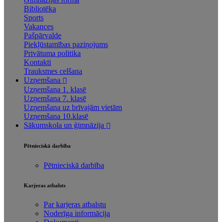
Bibliotēka
Sports
Vakances
Pašpārvalde
Piekļūstamības paziņojums
Privātuma politika
Kontakti
Trauksmes celšana
Uzņemšana
Uzņemšana 1. klasē
Uzņemšana 7. klasē
Uzņemšana uz brīvajām vietām
Uzņemšana 10.klasē
Sākumskola un ģimnāzija
Pētnieciskā darbība
Pētnieciskā darbība
Karjeras atbalsts
Par karjeras atbalstu
Noderīga informācija