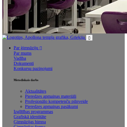
Par ģimnāziju
Par mums
Vadība
Dokumenti
Konkursu paziņojumi
Metodiskais darbs
Aktualitātes
Pieredzes apmaiņas materiāli
Profesionālo kompetenču pilnveide
Pieredzes apmaiņas pasākumi
Izglītības programmas
Grafiskā identitāte
Ģimnāzijas himna
Ģimnāzijas forma