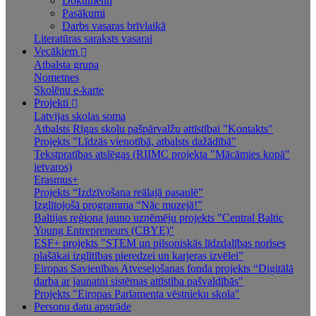
Dokumenti
Pasākumi
Darbs vasaras brīvlaikā
Literatūras saraksts vasarai
Vecākiem
Atbalsta grupa
Nometnes
Skolēnu e-karte
Projekti
Latvijas skolas soma
Atbalsts Rīgas skolu pašpārvalžu attīstībai "Kontakts"
Projekts "Līdzās vienotībā, atbalsts dažādībā"
Tekstpratības atslēgas (RIIMC projekta "Mācāmies kopā"
ietvaros)
Erasmus+
Projekts “Izdzīvošana reālajā pasaulē”
Izglītojošā programma “Nāc muzejā!”
Baltijas reģiona jauno uzņēmēju projekts "Central Baltic
Young Entrepreneurs (CBYE)"
ESF+ projekts "STEM un pilsoniskās līdzdalības norises
plašākai izglītības pieredzei un karjeras izvēlei”
Eiropas Savienības Atveseļošanas fonda projekts “Digitālā
darba ar jaunatni sistēmas attīstība pašvaldībās"
Projekts "Eiropas Parlamenta vēstnieku skola"
Personu datu apstrāde