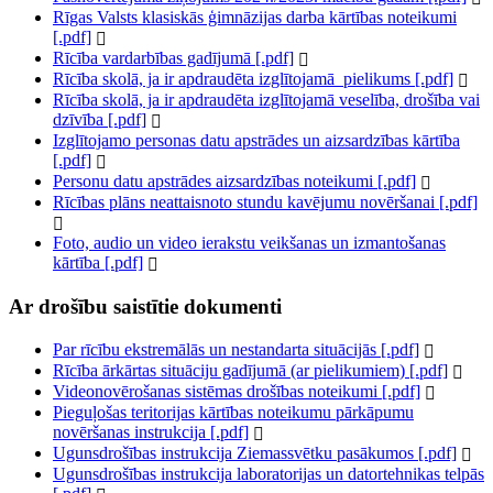
Rīgas Valsts klasiskās ģimnāzijas darba kārtības noteikumi
[.pdf]
Rīcība vardarbības gadījumā [.pdf]
Rīcība skolā, ja ir apdraudēta izglītojamā_pielikums [.pdf]
Rīcība skolā, ja ir apdraudēta izglītojamā veselība, drošība vai
dzīvība [.pdf]
Izglītojamo personas datu apstrādes un aizsardzības kārtība
[.pdf]
Personu datu apstrādes aizsardzības noteikumi [.pdf]
Rīcības plāns neattaisnoto stundu kavējumu novēršanai [.pdf]
Foto, audio un video ierakstu veikšanas un izmantošanas
kārtība [.pdf]
Ar drošību saistītie dokumenti
Par rīcību ekstremālās un nestandarta situācijās [.pdf]
Rīcība ārkārtas situāciju gadījumā (ar pielikumiem) [.pdf]
Videonovērošanas sistēmas drošības noteikumi [.pdf]
Pieguļošas teritorijas kārtības noteikumu pārkāpumu
novēršanas instrukcija [.pdf]
Ugunsdrošības instrukcija Ziemassvētku pasākumos [.pdf]
Ugunsdrošības instrukcija laboratorijas un datortehnikas telpās