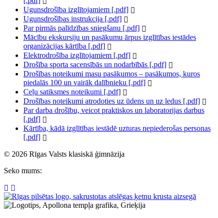
[.pdf]
Ugunsdrošība izglītojamiem [.pdf]
Ugunsdrošības instrukcija [.pdf]
Par pirmās palīdzības sniegšanu [.pdf]
Mācību ekskursiju un pasākumu ārpus izglītības iestādes
organizācijas kārtība [.pdf]
Elektrodrošība izglītojamiem [.pdf]
Drošība sporta sacensībās un nodarbībās [.pdf]
Drošības noteikumi masu pasākumos – pasākumos, kuros
piedalās 100 un vairāk dalībnieku [.pdf]
Ceļu satiksmes noteikumi [.pdf]
Drošības noteikumi atrodoties uz ūdens un uz ledus [.pdf]
Par darba drošību, veicot praktiskos un laboratorijas darbus
[.pdf]
Kārtība, kādā izglītības iestādē uzturas nepiederošas personas
[.pdf]
© 2026 Rīgas Valsts klasiskā ģimnāzija
Seko mums: