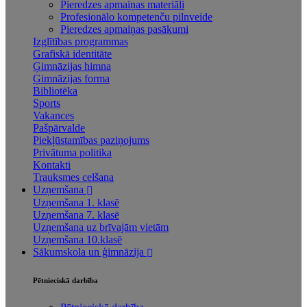
Pieredzes apmaiņas materiāli
Profesionālo kompetenču pilnveide
Pieredzes apmaiņas pasākumi
Izglītības programmas
Grafiskā identitāte
Ģimnāzijas himna
Ģimnāzijas forma
Bibliotēka
Sports
Vakances
Pašpārvalde
Piekļūstamības paziņojums
Privātuma politika
Kontakti
Trauksmes celšana
Uzņemšana
Uzņemšana 1. klasē
Uzņemšana 7. klasē
Uzņemšana uz brīvajām vietām
Uzņemšana 10.klasē
Sākumskola un ģimnāzija
Pētnieciskā darbība