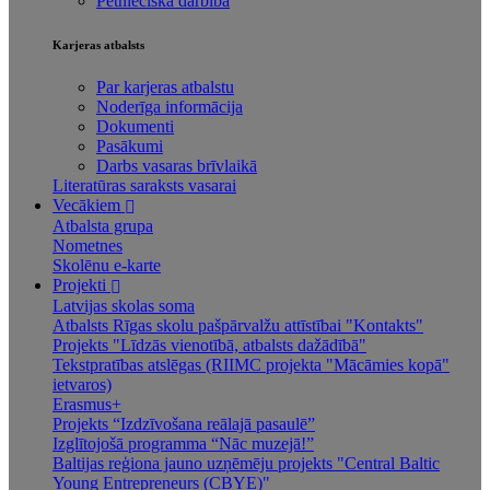
Pētnieciskā darbība
Karjeras atbalsts
Par karjeras atbalstu
Noderīga informācija
Dokumenti
Pasākumi
Darbs vasaras brīvlaikā
Literatūras saraksts vasarai
Vecākiem
Atbalsta grupa
Nometnes
Skolēnu e-karte
Projekti
Latvijas skolas soma
Atbalsts Rīgas skolu pašpārvalžu attīstībai "Kontakts"
Projekts "Līdzās vienotībā, atbalsts dažādībā"
Tekstpratības atslēgas (RIIMC projekta "Mācāmies kopā"
ietvaros)
Erasmus+
Projekts “Izdzīvošana reālajā pasaulē”
Izglītojošā programma “Nāc muzejā!”
Baltijas reģiona jauno uzņēmēju projekts "Central Baltic
Young Entrepreneurs (CBYE)"