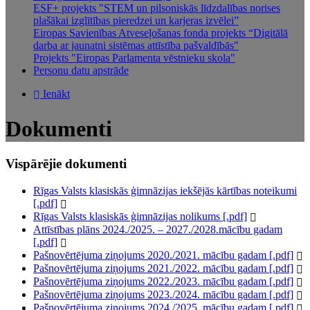
ESF+ projekts "STEM un pilsoniskās līdzdalības norises
plašākai izglītības pieredzei un karjeras izvēlei”
Eiropas Savienības Atveseļošanas fonda projekts “Digitālā
darba ar jaunatni sistēmas attīstība pašvaldībās"
Projekts "Eiropas Parlamenta vēstnieku skola"
Personu datu apstrāde
Ienākt
Dokumenti
Vispārējie dokumenti
Rīgas Valsts klasiskās ģimnāzijas iekšējās kārtības noteikumi
[.pdf]
Rīgas Valsts klasiskās ģimnāzijas nolikums [.pdf]
Attīstības plāns 2024./2025. – 2027./2028.mācību gadam
[.pdf]
Pašnovērtējuma ziņojums 2020./2021. mācību gadam [.pdf]
Pašnovērtējuma ziņojums 2021./2022. mācību gadam [.pdf]
Pašnovērtējuma ziņojums 2022./2023. mācību gadam [.pdf]
Pašnovērtējuma ziņojums 2023./2024. mācību gadam [.pdf]
Pašnovērtējuma ziņojums 2024./2025. mācību gadam [.pdf]