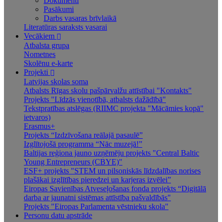
Dokumenti
Pasākumi
Darbs vasaras brīvlaikā
Literatūras saraksts vasarai
Vecākiem
Atbalsta grupa
Nometnes
Skolēnu e-karte
Projekti
Latvijas skolas soma
Atbalsts Rīgas skolu pašpārvalžu attīstībai "Kontakts"
Projekts "Līdzās vienotībā, atbalsts dažādībā"
Tekstpratības atslēgas (RIIMC projekta "Mācāmies kopā"
ietvaros)
Erasmus+
Projekts “Izdzīvošana reālajā pasaulē”
Izglītojošā programma “Nāc muzejā!”
Baltijas reģiona jauno uzņēmēju projekts "Central Baltic
Young Entrepreneurs (CBYE)"
ESF+ projekts "STEM un pilsoniskās līdzdalības norises
plašākai izglītības pieredzei un karjeras izvēlei”
Eiropas Savienības Atveseļošanas fonda projekts “Digitālā
darba ar jaunatni sistēmas attīstība pašvaldībās"
Projekts "Eiropas Parlamenta vēstnieku skola"
Personu datu apstrāde