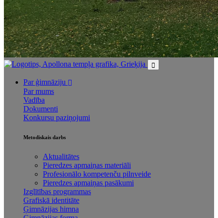
Par ģimnāziju
Par mums
Vadība
Dokumenti
Konkursu paziņojumi
Metodiskais darbs
Aktualitātes
Pieredzes apmaiņas materiāli
Profesionālo kompetenču pilnveide
Pieredzes apmaiņas pasākumi
Izglītības programmas
Grafiskā identitāte
Ģimnāzijas himna
Ģimnāzijas forma