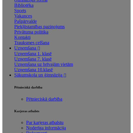
Bibliotēka
Sports
Vakances
Pašpārvalde
Piekļūstamības paziņojums
Privātuma politika
Kontakti
Trauksmes celšana
Uzņemšana
Uzņemšana 1. klasē
Uzņemšana 7. klasē
Uzņemšana uz brīvajām vietām
Uzņemšana 10.klasē
Sākumskola un ģimnāzija
Pētnieciskā darbība
Pētnieciskā darbība
Karjeras atbalsts
Par karjeras atbalstu
Noderīga informācija