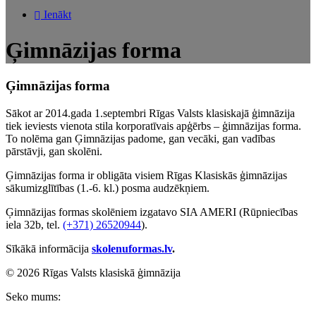
Ienākt
Ģimnāzijas forma
Ģimnāzijas forma
Sākot ar 2014.gada 1.septembri Rīgas Valsts klasiskajā ģimnāzija
tiek ieviests vienota stila korporatīvais apģērbs – ģimnāzijas forma.
To nolēma gan Ģimnāzijas padome, gan vecāki, gan vadības
pārstāvji, gan skolēni.
Ģimnāzijas forma ir obligāta visiem Rīgas Klasiskās ģimnāzijas
sākumizglītības (1.-6. kl.) posma audzēkņiem.
Ģimnāzijas formas skolēniem izgatavo SIA AMERI (Rūpniecības
iela 32b, tel.
(+371) 26520944
).
Sīkākā informācija
skolenuformas.lv
.
© 2026 Rīgas Valsts klasiskā ģimnāzija
Seko mums: