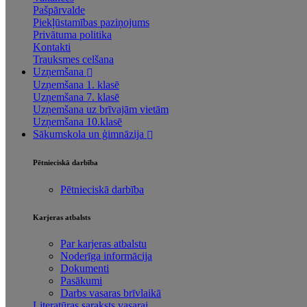
Pašpārvalde
Piekļūstamības paziņojums
Privātuma politika
Kontakti
Trauksmes celšana
Uzņemšana
Uzņemšana 1. klasē
Uzņemšana 7. klasē
Uzņemšana uz brīvajām vietām
Uzņemšana 10.klasē
Sākumskola un ģimnāzija
Pētnieciskā darbība
Pētnieciskā darbība
Karjeras atbalsts
Par karjeras atbalstu
Noderīga informācija
Dokumenti
Pasākumi
Darbs vasaras brīvlaikā
Literatūras saraksts vasarai