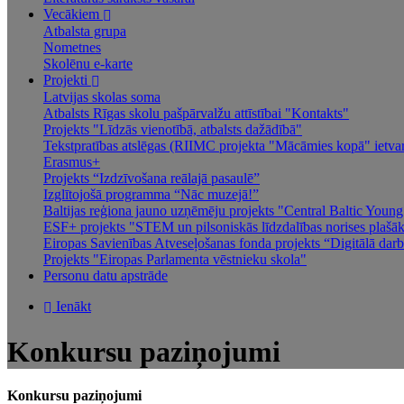
Vecākiem
Atbalsta grupa
Nometnes
Skolēnu e-karte
Projekti
Latvijas skolas soma
Atbalsts Rīgas skolu pašpārvalžu attīstībai "Kontakts"
Projekts "Līdzās vienotībā, atbalsts dažādībā"
Tekstpratības atslēgas (RIIMC projekta "Mācāmies kopā" ietva
Erasmus+
Projekts “Izdzīvošana reālajā pasaulē”
Izglītojošā programma “Nāc muzejā!”
Baltijas reģiona jauno uzņēmēju projekts "Central Baltic You
ESF+ projekts "STEM un pilsoniskās līdzdalības norises plašākai
Eiropas Savienības Atveseļošanas fonda projekts “Digitālā darba
Projekts "Eiropas Parlamenta vēstnieku skola"
Personu datu apstrāde
Ienākt
Konkursu paziņojumi
Konkursu paziņojumi