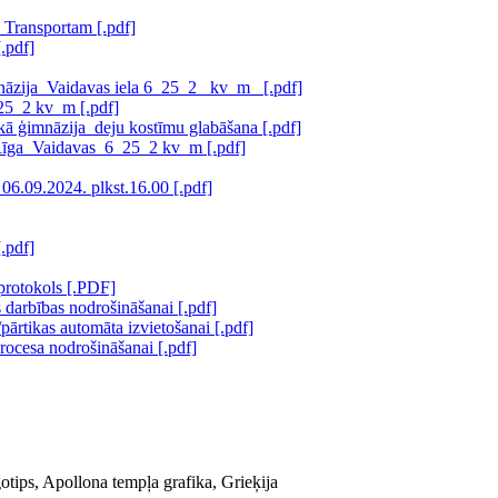
nsportam [.pdf]
pdf]
āzija_Vaidavas iela 6_25_2_ kv_m_ [.pdf]
25_2 kv_m [.pdf]
ā ģimnāzija_deju kostīmu glabāšana [.pdf]
_ Rīga_Vaidavas_6_25_2 kv_m [.pdf]
z 06.09.2024. plkst.16.00 [.pdf]
pdf]
 protokols [.PDF]
bības nodrošināšanai [.pdf]
as automāta izvietošanai [.pdf]
rocesa nodrošināšanai [.pdf]