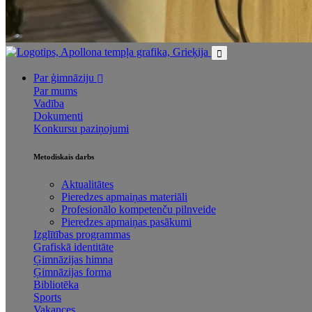
Par ģimnāziju
Par mums
Vadība
Dokumenti
Konkursu paziņojumi
Metodiskais darbs
Aktualitātes
Pieredzes apmaiņas materiāli
Profesionālo kompetenču pilnveide
Pieredzes apmaiņas pasākumi
Izglītības programmas
Grafiskā identitāte
Ģimnāzijas himna
Ģimnāzijas forma
Bibliotēka
Sports
Vakances