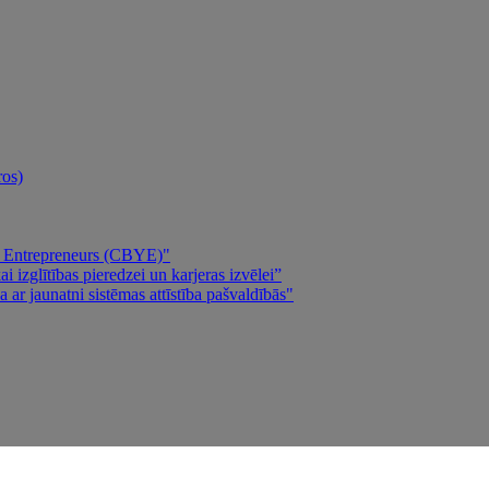
ros)
ng Entrepreneurs (CBYE)"
 izglītības pieredzei un karjeras izvēlei”
 ar jaunatni sistēmas attīstība pašvaldībās"