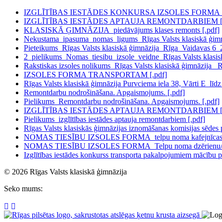
IZGLĪTĪBAS IESTĀDES KONKURSA IZSOLES FORMA_Tra
IZGLĪTĪBAS IESTĀDES APTAUJA REMONTDARBIEM [.
KLASISKĀ ĢIMNĀZIJA_piedāvājums klases remonts [.pdf]
Nekustama_ipasuma_nomas_ligums_Rīgas Valsts klasiskā ģimn
Pieteikums_Rīgas Valsts klasiskā ģimnāzija_Rīga_Vaidavas 6_
2_pielikums_Nomas_tiesibu_izsole_veidne_Rīgas Valsts klasisk
Rakstiskas izsoles nolikums_Rīgas Valsts klasiskā ģimnāzija
IZSOLES FORMA TRANSPORTAM [.pdf]
Rīgas Valsts klasiskā ģimnāzija Purvciema iela 38, Vārti E_līd
Remontdarbu nodrošināšana. Apgaismojums. [.pdf]
Pielikums_Remontdarbu nodrošināšana. Apgaismojums. [.pdf]
IZGLĪTĪBAS IESTĀDES APTAUJA REMONTDARBIEM [.
Pielikums_izglītības iestādes aptauja remontdarbiem [.pdf]
Rīgas Valsts klasiskās ģimnāzijas iznomāšanas komisijas sēdes
NOMAS TIESĪBU IZSOLES FORMA_telpu noma kafejnīcas dar
NOMAS TIESĪBU IZSOLES FORMA_Telpu noma dzērienu/pārtik
Izglītības iestādes konkurss transporta pakalpojumiem mācību p
© 2026 Rīgas Valsts klasiskā ģimnāzija
Seko mums: