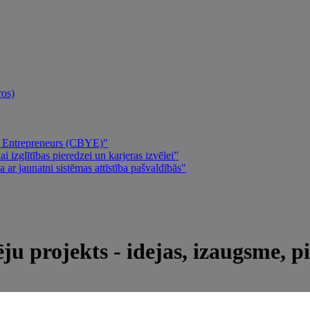
ros)
ng Entrepreneurs (CBYE)"
 izglītības pieredzei un karjeras izvēlei”
 ar jaunatni sistēmas attīstība pašvaldībās"
u projekts - idejas, izaugsme, p