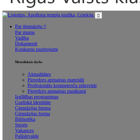
Par ģimnāziju
Par mums
Vadība
Dokumenti
Konkursu paziņojumi
Metodiskais darbs
Aktualitātes
Pieredzes apmaiņas materiāli
Profesionālo kompetenču pilnveide
Pieredzes apmaiņas pasākumi
Izglītības programmas
Grafiskā identitāte
Ģimnāzijas himna
Ģimnāzijas forma
Bibliotēka
Sports
Vakances
Pašpārvalde