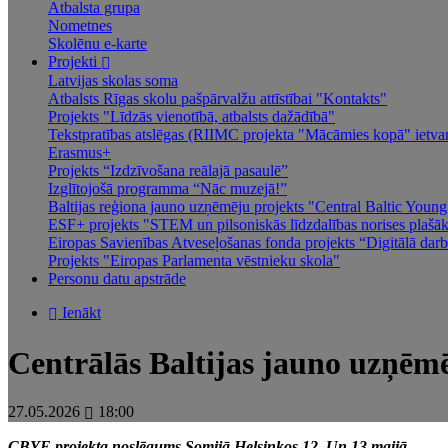
Atbalsta grupa
Nometnes
Skolēnu e-karte
Projekti
Latvijas skolas soma
Atbalsts Rīgas skolu pašpārvalžu attīstībai "Kontakts"
Projekts "Līdzās vienotībā, atbalsts dažādībā"
Tekstpratības atslēgas (RIIMC projekta "Mācāmies kopā" ietva
Erasmus+
Projekts “Izdzīvošana reālajā pasaulē”
Izglītojošā programma “Nāc muzejā!”
Baltijas reģiona jauno uzņēmēju projekts "Central Baltic You
ESF+ projekts "STEM un pilsoniskās līdzdalības norises plašākai
Eiropas Savienības Atveseļošanas fonda projekts “Digitālā darba
Projekts "Eiropas Parlamenta vēstnieku skola"
Personu datu apstrāde
Ienākt
Centrālās Baltijas jauno uzņēmēj
27.05.2026
18:00
CBYE projekta noslēgums Somijā Helsinkos 12. Un 13.maijā