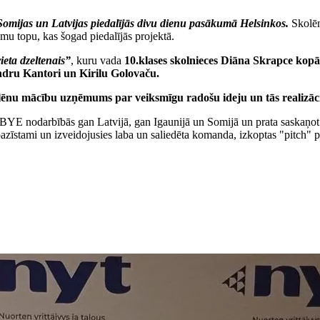
omijas un Latvijas piedalījās divu dienu pasākumā Helsinkos.
Skolēni
u topu, kas šogad piedalījās projektā.
ieta dzeltenais”
, kuru vada
10.klases skolnieces Diāna Skrapce kopā
ndru Kantori un Kirilu Golovaču.
lēnu mācību uzņēmums par veiksmīgu radošu ideju un tās realizāci
 CBYE nodarbībās gan Latvijā, gan Igaunijā un Somijā un prata saskaņot l
atpazīstami un izveidojusies laba un saliedēta komanda, izkoptas "pitch