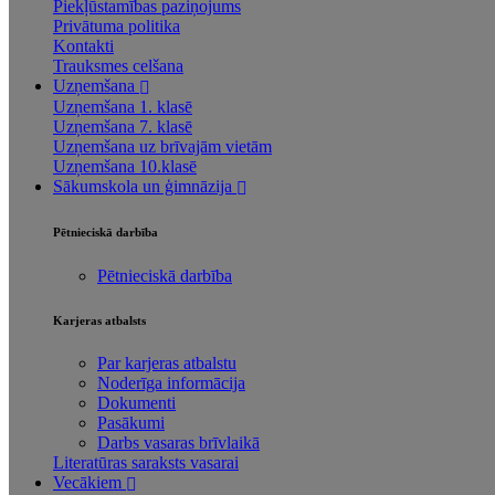
Piekļūstamības paziņojums
Privātuma politika
Kontakti
Trauksmes celšana
Uzņemšana
Uzņemšana 1. klasē
Uzņemšana 7. klasē
Uzņemšana uz brīvajām vietām
Uzņemšana 10.klasē
Sākumskola un ģimnāzija
Pētnieciskā darbība
Pētnieciskā darbība
Karjeras atbalsts
Par karjeras atbalstu
Noderīga informācija
Dokumenti
Pasākumi
Darbs vasaras brīvlaikā
Literatūras saraksts vasarai
Vecākiem