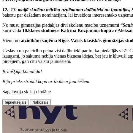
12.–13. maijā skolēnu mācību uzņēmumu dalībnieki no Igaunijas, S
balsotu par dažādām nominācijām, lai izveidotu interesantāko uzņēmum
No mūsu ģimnāzijas piedalījās divi skolēnu mācību uzņēmumi
“Saulr
kuru vada
10.klases skolniece Katrīna Kuzjomina kopā ar Aleksa
Vienu no
atzinībām saņēma Rīgas Valsts klasiskās ģimnāzijas sko
Uzslavu un pateicību pelna visi dalībnieki par to, ka piedalījās visās
izaugsmi, jo sākumā nebija vienas biznesa idejas, bet jau ir kļuvuši 
pircējiem, gan citu valstu jauniešiem.
Brīnišķīga komanda!
Bija prieks strādāt kopā ar izciliem jauniešiem.
Sagatavoja sk.Lija Indāne
Iepriekšējais
Nākošais