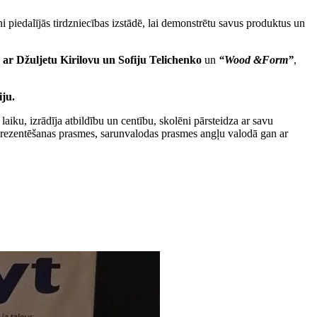
 piedalījās tirdzniecības izstādē, lai demonstrētu savus produktus un
 ar Džuljetu Kirilovu
un Sofiju Telichenko
un
“Wood &Form”
,
ju.
aiku, izrādīja atbildību un centību, skolēni pārsteidza ar savu
" prezentēšanas prasmes, sarunvalodas prasmes angļu valodā gan ar