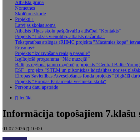
Atbalsta grupa
Nometnes
Skolēnu e-karte
Projekti
Latvijas skolas soma
Atbalsts Rīgas skolu pašpārvalžu attīstībai "Kontakts"
Projekts "Līdzās vienotībā, atbalsts dažādībā"
Tekstpratības atslēgas (RIIMC projekta "Mācāmies kopā" ietva
Erasmus+
Projekts “Izdzīvošana reālajā pasaulē”
Izglītojošā programma “Nāc muzejā!”
Baltijas reģiona jauno uzņēmēju projekts "Central Baltic You
ESF+ projekts "STEM un pilsoniskās līdzdalības norises plašākai
Eiropas Savienības Atveseļošanas fonda projekts “Digitālā darba
Projekts "Eiropas Parlamenta vēstnieku skola"
Personu datu apstrāde
Ienākt
Informācija topošajiem 7.klašu
01.07.2026
10:00