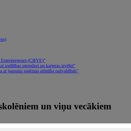
ros)
ng Entrepreneurs (CBYE)"
 izglītības pieredzei un karjeras izvēlei”
 ar jaunatni sistēmas attīstība pašvaldībās"
 skolēniem un viņu vecākiem