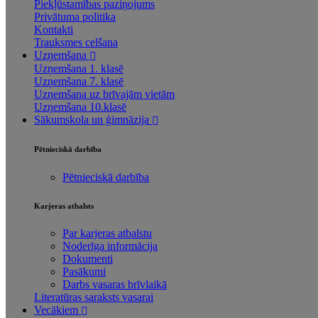
Piekļūstamības paziņojums
Privātuma politika
Kontakti
Trauksmes celšana
Uzņemšana
Uzņemšana 1. klasē
Uzņemšana 7. klasē
Uzņemšana uz brīvajām vietām
Uzņemšana 10.klasē
Sākumskola un ģimnāzija
Pētnieciskā darbība
Pētnieciskā darbība
Karjeras atbalsts
Par karjeras atbalstu
Noderīga informācija
Dokumenti
Pasākumi
Darbs vasaras brīvlaikā
Literatūras saraksts vasarai
Vecākiem