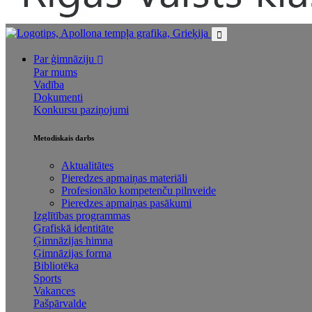
Par ģimnāziju
Par mums
Vadība
Dokumenti
Konkursu paziņojumi
Metodiskais darbs
Aktualitātes
Pieredzes apmaiņas materiāli
Profesionālo kompetenču pilnveide
Pieredzes apmaiņas pasākumi
Izglītības programmas
Grafiskā identitāte
Ģimnāzijas himna
Ģimnāzijas forma
Bibliotēka
Sports
Vakances
Pašpārvalde