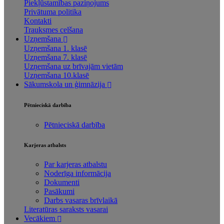
Piekļūstamības paziņojums
Privātuma politika
Kontakti
Trauksmes celšana
Uzņemšana
Uzņemšana 1. klasē
Uzņemšana 7. klasē
Uzņemšana uz brīvajām vietām
Uzņemšana 10.klasē
Sākumskola un ģimnāzija
Pētnieciskā darbība
Pētnieciskā darbība
Karjeras atbalsts
Par karjeras atbalstu
Noderīga informācija
Dokumenti
Pasākumi
Darbs vasaras brīvlaikā
Literatūras saraksts vasarai
Vecākiem