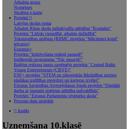
Atbalsta grupa
Nometnes
Skolēnu e-karte
Projekti
Latvijas skolas soma
Atbalsts Rīgas skolu pašpārvalžu attīstībai "Kontakts"
Projekts "Līdzās vienotībā, atbalsts dažādībā"
Tekstpratības atslēgas (RIIMC projekta "Mācāmies kopā"
ietvaros)
Erasmus+
Projekts “Izdzīvošana reālajā pasaulē”
Izglītojošā programma “Nāc muzejā!”
Baltijas reģiona jauno uzņēmēju projekts "Central Baltic
Young Entrepreneurs (CBYE)"
ESF+ projekts "STEM un pilsoniskās līdzdalības norises
plašākai izglītības pieredzei un karjeras izvēlei”
Eiropas Savienības Atveseļošanas fonda projekts “Digitālā
darba ar jaunatni sistēmas attīstība pašvaldībās"
Projekts "Eiropas Parlamenta vēstnieku skola"
Personu datu apstrāde
Ienākt
Uzņemšana 10.klasē