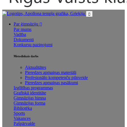
Par ģimnāziju
Par mums
Vadība
Dokumenti
Konkursu paziņojumi
Metodiskais darbs
Aktualitātes
Pieredzes apmaiņas materiāli
Profesionālo kompetenču pilnveide
Pieredzes apmaiņas pasākumi
Izglītības programmas
Grafiskā identitāte
Ģimnāzijas himna
Ģimnāzijas forma
Bibliotēka
Sports
Vakances
Pašpārvalde