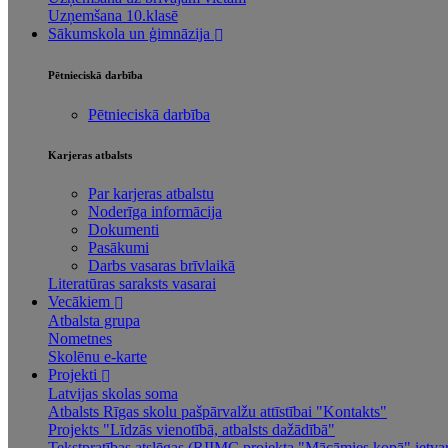
Uzņemšana 10.klasē
Sākumskola un ģimnāzija
Pētnieciskā darbība
Pētnieciskā darbība
Karjeras atbalsts
Par karjeras atbalstu
Noderīga informācija
Dokumenti
Pasākumi
Darbs vasaras brīvlaikā
Literatūras saraksts vasarai
Vecākiem
Atbalsta grupa
Nometnes
Skolēnu e-karte
Projekti
Latvijas skolas soma
Atbalsts Rīgas skolu pašpārvalžu attīstībai "Kontakts"
Projekts "Līdzās vienotībā, atbalsts dažādībā"
Tekstpratības atslēgas (RIIMC projekta "Mācāmies kopā" ietva