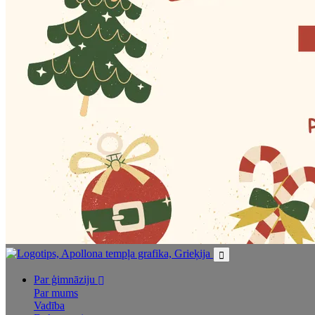
Par ģimnāziju
Par mums
Vadība