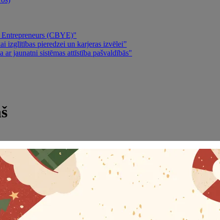
ng Entrepreneurs (CBYE)"
 izglītības pieredzei un karjeras izvēlei”
 ar jaunatni sistēmas attīstība pašvaldībās"
ņš