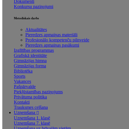
Dokumenti
Konkursu paziņojumi
Metodiskais darbs
Aktualitātes
Pieredzes apmaiņas materiāli
Profesionālo kompetenču pilnveide
Pieredzes apmaiņas pasākumi
Izglītības programmas
Grafiskā identitāte
Ģimnāzijas himna
Ģimnāzijas forma
Bibliotēka
Sports
Vakances
Pašpārvalde
Piekļūstamības paziņojums
Privātuma politika
Kontakti
Trauksmes celšana
Uzņemšana
Uzņemšana 1. klasē
Uzņemšana 7. klasē
Uzņemšana uz brīvajām vietām