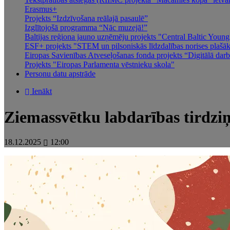
Erasmus+
Projekts “Izdzīvošana reālajā pasaulē”
Izglītojošā programma “Nāc muzejā!”
Baltijas reģiona jauno uzņēmēju projekts "Central Baltic You
ESF+ projekts "STEM un pilsoniskās līdzdalības norises plašākai
Eiropas Savienības Atveseļošanas fonda projekts “Digitālā darba
Projekts "Eiropas Parlamenta vēstnieku skola"
Personu datu apstrāde
Ienākt
Ziemassvētku labdarības tirdzi
18.12.2025
12:00